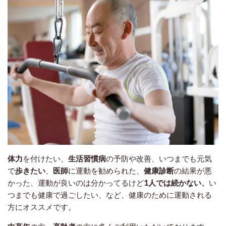
体力
を付けたい、
生活習慣病
の予防や改善、いつまでも元気
で
歩きたい
、
医師
に運動を勧められた、
健康診断
の結果が悪
かった、運動が良いのは分かってるけど
1人では続かない、
い
つまでも健康
で過ごしたい、など、健康のために運動される
方にオススメです。