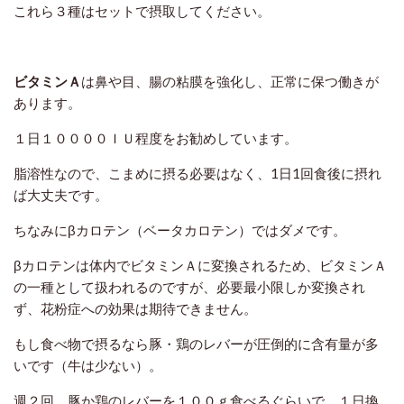
これら３種はセットで摂取してください。
ビタミンＡ
は鼻や目、腸の粘膜を強化し、正常に保つ働きが
あります。
１日１００００ＩＵ程度をお勧めしています。
脂溶性なので、こまめに摂る必要はなく、1日1回食後に摂れ
ば大丈夫です。
ちなみにβカロテン（ベータカロテン）ではダメです。
βカロテンは体内でビタミンＡに変換されるため、ビタミンＡ
の一種として扱われるのですが、必要最小限しか変換され
ず、花粉症への効果は期待できません。
もし食べ物で摂るなら豚・鶏のレバーが圧倒的に含有量が多
いです（牛は少ない）。
週２回、豚か鶏のレバーを１００ｇ食べるぐらいで、１日換