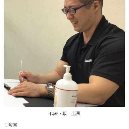
代表・藪 圭詞
〇肩書